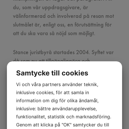
du, som vår uppdragsgivare, är
välinformerad och involverad på resan mot
slutmålet är, enligt oss, en förutsättning för
att du ska vara så nöjd som möjligt.
Stance juristbyrå startades 2004. Syftet var
då som nu att tillgängliggöra och
avdramatisera juridiken. Förutom att driva
Samtycke till cookies
ärenden har vi därför också en kostnadsfri
Vi och våra partners använder teknik,
rådgivningsplattform som vi kallar
inklusive cookies, för att samla in
Juristjouren
. Juristjourens rådgivare kan
information om dig för olika ändamål,
svara på inledande frågor och guida dig i
inklusive: bättre användarupplevelse,
ett inledande skede. Juristjouren har under
funktionalitet, statistik och marknadsföring.
12 års tid varit väldigt uppskattad och tar
Genom att klicka på "OK" samtycker du till