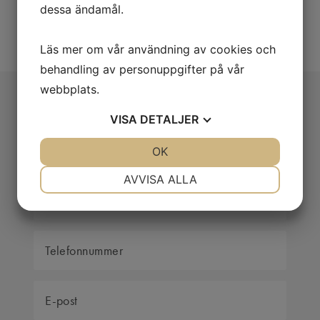
dagligen emot ca 100-200 samtal.
dessa ändamål.
Läs mer om vår användning av cookies och
behandling av personuppgifter på vår
webbplats.
Fyll i formuläret så ringer
VISA
DETALJER
vi upp dig
JA
NEJ
OK
JA
NEJ
NÖDVÄNDIG
INSTÄLLNINGAR
AVVISA ALLA
JA
NEJ
JA
NEJ
MARKNADSFÖRING
STATISTIK