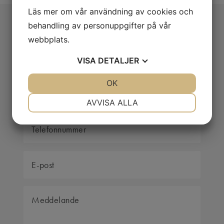
Läs mer om vår användning av cookies och
Fyll i formuläret så ringer
behandling av personuppgifter på vår
webbplats.
vi upp dig
VISA
DETALJER
JA
NEJ
OK
JA
NEJ
NÖDVÄNDIG
INSTÄLLNINGAR
AVVISA ALLA
JA
NEJ
JA
NEJ
MARKNADSFÖRING
STATISTIK