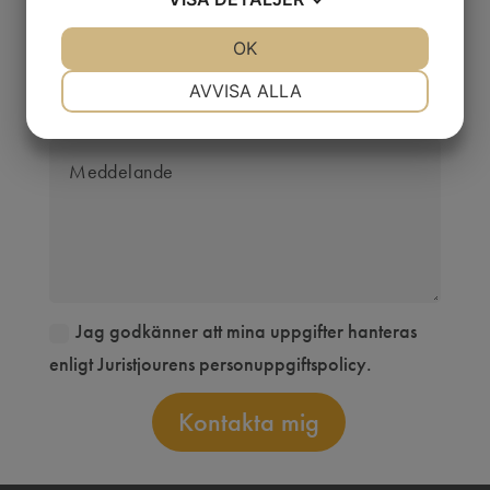
JA
NEJ
OK
JA
NEJ
NÖDVÄNDIG
INSTÄLLNINGAR
AVVISA ALLA
JA
NEJ
JA
NEJ
MARKNADSFÖRING
STATISTIK
Jag godkänner att mina uppgifter hanteras
enligt Juristjourens personuppgiftspolicy.
Kontakta mig