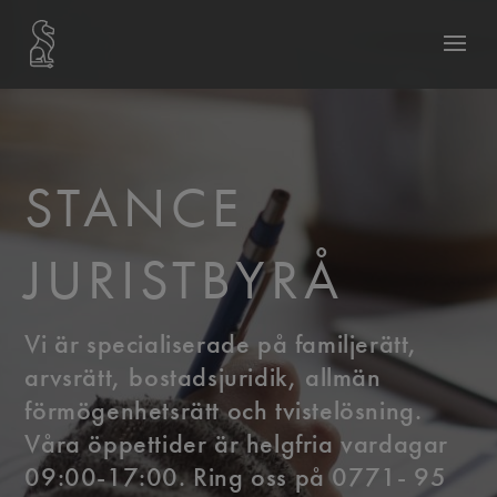
STANCE
JURISTBYRÅ
Vi är specialiserade på familjerätt,
arvsrätt, bostadsjuridik, allmän
förmögenhetsrätt och tvistelösning.
Våra öppettider är helgfria vardagar
09:00-17:00. Ring oss på 0771- 95