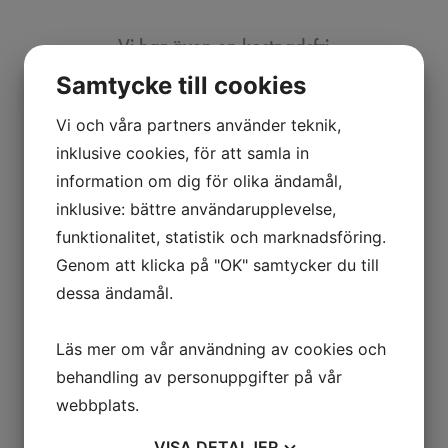
Vi har även en kostnadsfri
rådgivningsplattform som
Samtycke till cookies
heter
Juristjouren
. Hit kan du ringa och få
Vi och våra partners använder teknik,
kostnadsfri inledande juridisk rådgivning
inklusive cookies, för att samla in
varje vardag mellan 09.00-17.00. På
information om dig för olika ändamål,
hemsidan kan du även hitta svar på många
inklusive: bättre användarupplevelse,
vanliga frågor inom
familjerätt
,
arvsrätt och
funktionalitet, statistik och marknadsföring.
bostadsjuridik
och
juridik för småföretagare
.
Genom att klicka på "OK" samtycker du till
dessa ändamål.
Fyll i formuläret så ringer vi upp dig
Läs mer om vår användning av cookies och
behandling av personuppgifter på vår
webbplats.
VISA
DETALJER